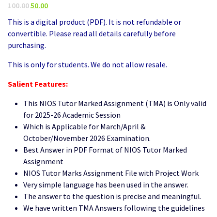
Original
Current
100.00
50.00
price
price
This is a digital product (PDF). It is not refundable or
was:
is:
convertible. Please read all details carefully before
₹100.00.
₹50.00.
purchasing.
This is only for students. We do not allow resale.
Salient Features:
This NIOS Tutor Marked Assignment (TMA) is Only valid
for 2025-26 Academic Session
Which is Applicable for March/April &
October/November 2026 Examination.
Best Answer in PDF Format of NIOS Tutor Marked
Assignment
NIOS Tutor Marks Assignment File with Project Work
Very simple language has been used in the answer.
The answer to the question is precise and meaningful.
We have written TMA Answers following the guidelines