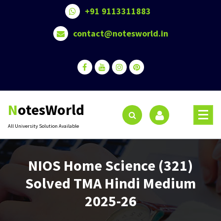
Skip
+91 9113311883
to
content
contact@notesworld.in
NotesWorld
All University Solution Available
NIOS Home Science (321)
Solved TMA Hindi Medium
2025-26