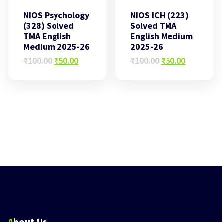
NIOS Psychology
NIOS ICH (223)
(328) Solved
Solved TMA
TMA English
English Medium
Medium 2025-26
2025-26
Original
Current
Original
Current
₹
100.00
₹
50.00
₹
100.00
₹
50.00
price
price
price
price
was:
is:
was:
is:
₹100.00.
₹50.00.
₹100.00.
₹50.00.
About Us