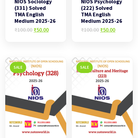
NIOS Sociology
NIOS Psychology
(331) Solved
(222) Solved
TMA English
TMA English
Medium 2025-26
Medium 2025-26
Original
Current
Original
Current
₹
100.00
₹
50.00
₹
100.00
₹
50.00
price
price
price
price
was:
is:
was:
is:
₹100.00.
₹50.00.
₹100.00.
₹50.00.
SALE
SALE