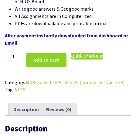
of NIOS Board
Write good answers & Get good marks.
All Assignments are in Computerized.
PDFs are downloadable and printable format.
After payment instantly downloaded from dashboard or
Email
NIOS
Quick Checkout
Add to cart
Home
Science
(321)
Category:
NIOS Solved TMA 2025-26 (Computer Type PDF)
Solved
Tag:
NIOS
TMA
Hindi
Medium
Description
Reviews (0)
2025-
26
Description
quantity