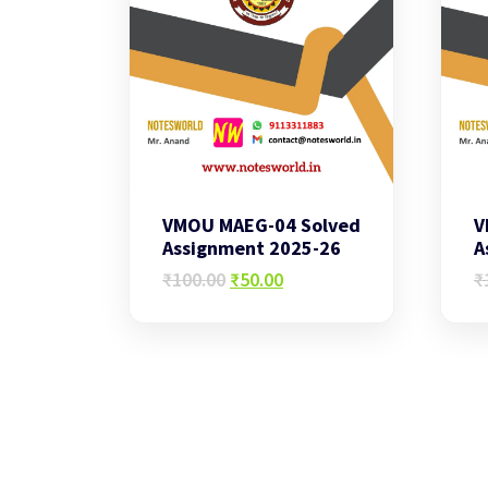
VMOU MAEG-04 Solved
V
Assignment 2025-26
A
Original
Current
₹
100.00
₹
50.00
₹
price
price
was:
is:
₹100.00.
₹50.00.