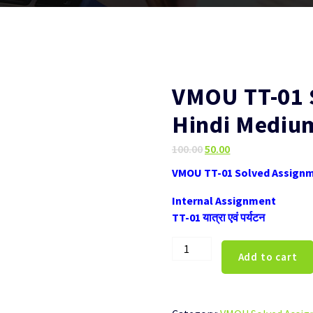
VMOU TT-01 
Hindi Mediu
Original
Current
100.00
50.00
price
price
VMOU TT-01 Solved Assignm
was:
is:
₹100.00.
₹50.00.
Internal Assignment
TT-01 यात्रा एवं पर्यटन
VMOU
Add to cart
TT-
01
Solved
Assignment