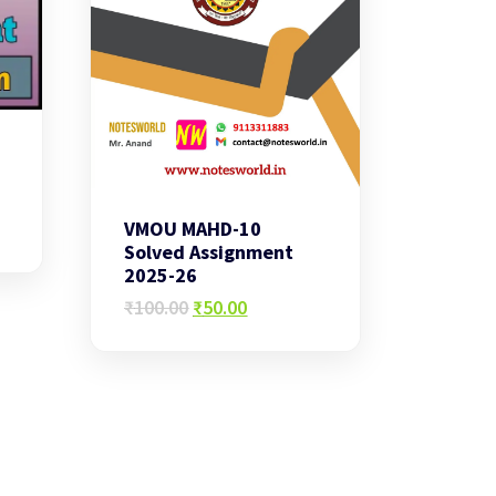
VMOU MAHD-10
Solved Assignment
2025-26
Original
Current
₹
100.00
₹
50.00
price
price
was:
is:
₹100.00.
₹50.00.