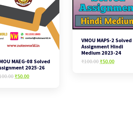
VMOU MAPS-2 Solved
Assignment Hindi
Medium 2023-24
Original
Current
₹
100.00
₹
50.00
MOU MAEG-08 Solved
price
price
ssignment 2025-26
was:
is:
Original
Current
100.00
₹
50.00
₹100.00.
₹50.00.
price
price
was:
is:
₹100.00.
₹50.00.