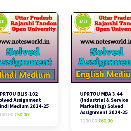
LE
SALE
PRTOU BLIS-102
UPRTOU MBA 3.44
olved Assignment
(Industrial & Service
indi Medium 2024-25
Marketing) Solved
Assignment 2024-25
Original
Current
100.00
₹
50.00
price
price
Original
Current
₹
100.00
₹
60.00
was:
is:
price
price