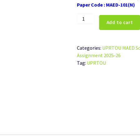
Paper Code : MAED-101(N)
UPRTOU
Add to cart
MAED-
101(N)
Solved
Assignment
Categories:
UPRTOU MAED Sol
Hindi
Assignment 2025-26
Medium
Tag:
UPRTOU
2025-
26
quantity