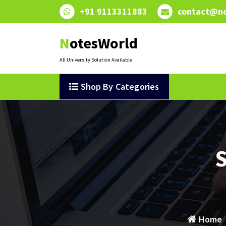
Skip
+91 9113311883
contact@no
to
content
NotesWorld
All University Solution Available
Shop By Categories
S
Home