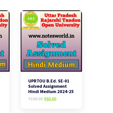
SALE
UPRTOU B.Ed. SE-01
Solved Assignment
Hindi Medium 2024-25
Original
Current
₹
100.00
₹
60.00
price
price
was:
is: