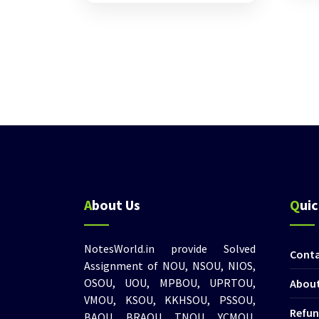
was:
is:
₹100.00.
₹60.00.
About Us
Qui
NotesWorld.in provide Solved
Cont
Assignment of NOU, NSOU, NIOS,
OSOU, UOU, MPBOU, UPRTOU,
About
VMOU, KSOU, KKHSOU, PSSOU,
Refun
BAOU, BRAOU, TNOU, YCMOU,