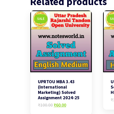
Related products
SALE
SA
UPRTOU MBA 3.43
U
(International
S
Marketing) Solved
H
Assignment 2024-25
₹
Original
Current
₹
100.00
₹
60.00
price
price