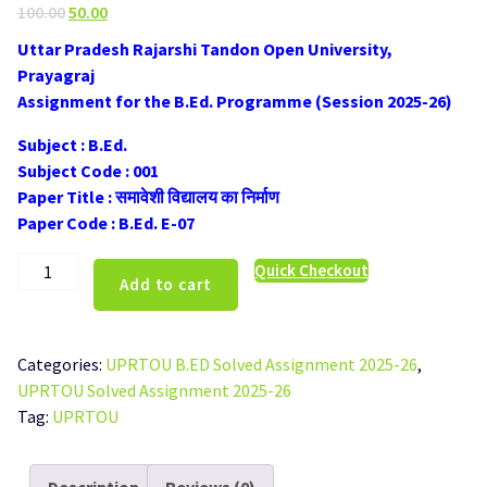
Original
Current
100.00
50.00
price
price
Uttar Pradesh Rajarshi Tandon Open University,
was:
is:
Prayagraj
₹100.00.
₹50.00.
Assignment for the B.Ed. Programme (Session 2025-26)
Subject : B.Ed.
Subject Code : 001
Paper Title : समावेशी विद्यालय का निर्माण
Paper Code : B.Ed. E-07
UPRTOU
Quick Checkout
Add to cart
B.Ed.E-
07
Solved
Categories:
UPRTOU B.ED Solved Assignment 2025-26
,
Assignment
UPRTOU Solved Assignment 2025-26
Hindi
Tag:
UPRTOU
Medium
2025-
26