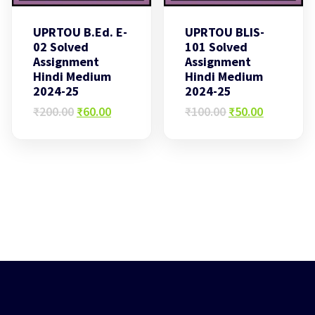
UPRTOU B.Ed. E-
UPRTOU BLIS-
02 Solved
101 Solved
Assignment
Assignment
Hindi Medium
Hindi Medium
2024-25
2024-25
Original
Current
Original
Current
₹
200.00
₹
60.00
₹
100.00
₹
50.00
price
price
price
price
was:
is:
was:
is:
₹200.00.
₹60.00.
₹100.00.
₹50.00.