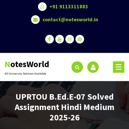
Skip
+91 9113311883
to
content
contact@notesworld.in
NotesWorld
All University Solution Available
UPRTOU B.Ed.E-07 Solved
Assignment Hindi Medium
2025-26