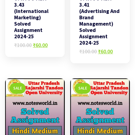
3.43
3.41
(International
(Advertising And
Marketing)
Brand
Solved
Management)
Assignment
Solved
2024-25
Assignment
2024-25
Original
Current
₹
100.00
₹
60.00
price
price
Original
Current
₹
100.00
₹
60.00
was:
is:
price
price
₹100.00.
₹60.00.
was:
is:
₹100.00.
₹60.00.
SALE
SALE